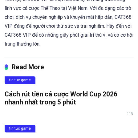
lĩnh vực cá cược Thể Thao tại Việt Nam. Với đa dạng các trò
chơi, dịch vụ chuyên nghiệp và khuyến mãi hấp dẫn, CAT368
VIP đáng để người chơi thử sức và trải nghiệm. Hãy đến với
CAT368 VIP để có những giây phút giải trí thú vị và có cơ hội
trúng thưởng lớn.
Read More
tin tức game
Cách rút tiền cá cược World Cup 2026
nhanh nhất trong 5 phút
118
tin tức game