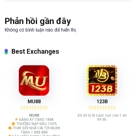
Phản hồi gần đây
Không có bình luận nào để hiển thị.
Best Exchanges
MU88
123B
MU88
Xổ số tỷ lệ cược cực cao 1 ăn
ĐĂNG KÝ TẶNG 188K
99.9k.
THƯỞNG NẠP ĐẦU 100%
THAY ĐỔI NHÀ CÁI TỚI MU88
TẶNG 1.888.888