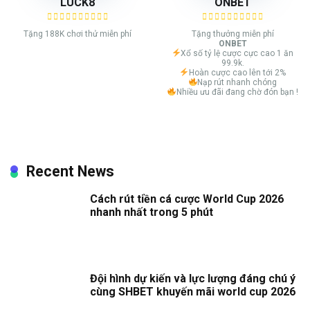
LUCK8
ONBET
Tặng 188K chơi thử miễn phí
Tặng thưởng miễn phí
ONBET
Xổ số tỷ lệ cược cực cao 1 ăn
99.9k.
Hoàn cược cao lên tới 2%
Nạp rút nhanh chóng
Nhiều ưu đãi đang chờ đón bạn !
Recent News
Cách rút tiền cá cược World Cup 2026
nhanh nhất trong 5 phút
Đội hình dự kiến và lực lượng đáng chú ý
cùng SHBET khuyến mãi world cup 2026