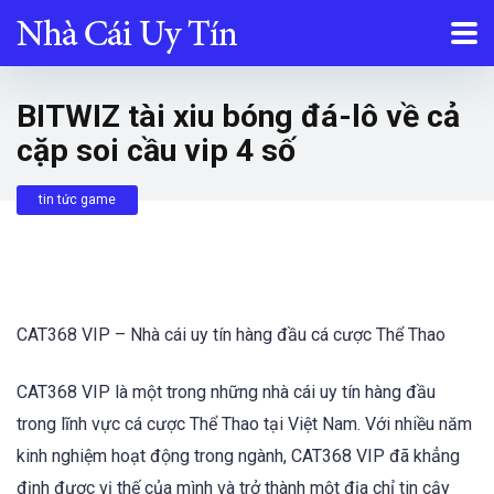
BITWIZ tài xiu bóng đá-lô về cả
cặp soi cầu vip 4 số
tin tức game
CAT368 VIP – Nhà cái uy tín hàng đầu cá cược Thể Thao
CAT368 VIP là một trong những nhà cái uy tín hàng đầu
trong lĩnh vực cá cược Thể Thao tại Việt Nam. Với nhiều năm
kinh nghiệm hoạt động trong ngành, CAT368 VIP đã khẳng
định được vị thế của mình và trở thành một địa chỉ tin cậy