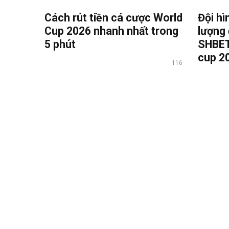
Cách rút tiền cá cược World
Đội hì
Cup 2026 nhanh nhất trong
lượng
5 phút
SHBET
cup 2
116