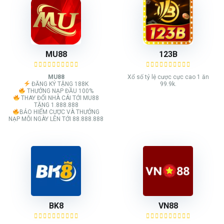
MU88
123B
MU88
Xổ số tỷ lệ cược cực cao 1 ăn
ĐĂNG KÝ TẶNG 188K
99.9k.
THƯỞNG NẠP ĐẦU 100%
THAY ĐỔI NHÀ CÁI TỚI MU88
TẶNG 1.888.888
BẢO HIỂM CƯỢC VÀ THƯỞNG
NẠP MỖI NGÀY LÊN TỚI 88.888.888
BK8
VN88