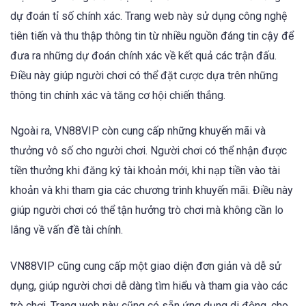
dự đoán tỉ số chính xác. Trang web này sử dụng công nghệ
tiên tiến và thu thập thông tin từ nhiều nguồn đáng tin cậy để
đưa ra những dự đoán chính xác về kết quả các trận đấu.
Điều này giúp người chơi có thể đặt cược dựa trên những
thông tin chính xác và tăng cơ hội chiến thắng.
Ngoài ra, VN88VIP còn cung cấp những khuyến mãi và
thưởng vô số cho người chơi. Người chơi có thể nhận được
tiền thưởng khi đăng ký tài khoản mới, khi nạp tiền vào tài
khoản và khi tham gia các chương trình khuyến mãi. Điều này
giúp người chơi có thể tận hưởng trò chơi mà không cần lo
lắng về vấn đề tài chính.
VN88VIP cũng cung cấp một giao diện đơn giản và dễ sử
dụng, giúp người chơi dễ dàng tìm hiểu và tham gia vào các
trò chơi. Trang web này cũng có sẵn ứng dụng di động, cho