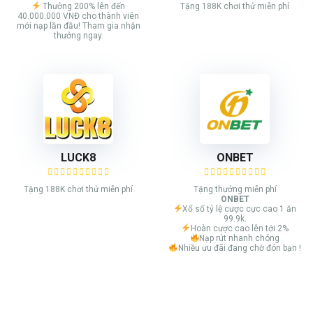
Thưởng 200% lên đến
Tặng 188K chơi thử miễn phí
40.000.000 VNĐ cho thành viên
mới nạp lần đầu! Tham gia nhận
thưởng ngay.
LUCK8
ONBET
Tặng 188K chơi thử miễn phí
Tặng thưởng miễn phí
ONBET
Xổ số tỷ lệ cược cực cao 1 ăn
99.9k.
Hoàn cược cao lên tới 2%
Nạp rút nhanh chóng
Nhiều ưu đãi đang chờ đón bạn !