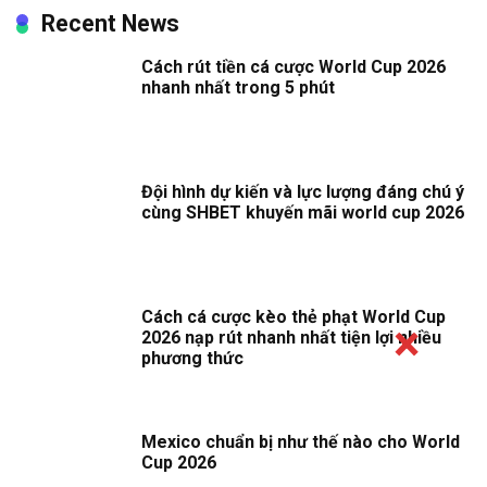
Recent News
Cách rút tiền cá cược World Cup 2026
nhanh nhất trong 5 phút
Đội hình dự kiến và lực lượng đáng chú ý
cùng SHBET khuyến mãi world cup 2026
Cách cá cược kèo thẻ phạt World Cup
2026 nạp rút nhanh nhất tiện lợi nhiều
phương thức
Mexico chuẩn bị như thế nào cho World
Cup 2026