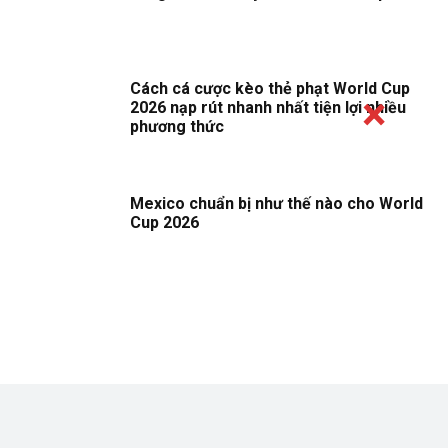
Cách cá cược kèo thẻ phạt World Cup
2026 nạp rút nhanh nhất tiện lợi nhiều
phương thức
Mexico chuẩn bị như thế nào cho World
Cup 2026