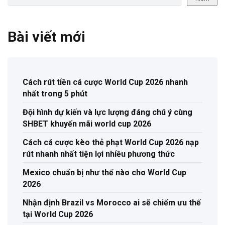
Bài viết mới
Cách rút tiền cá cược World Cup 2026 nhanh
nhất trong 5 phút
Đội hình dự kiến và lực lượng đáng chú ý cùng
SHBET khuyến mãi world cup 2026
Cách cá cược kèo thẻ phạt World Cup 2026 nạp
rút nhanh nhất tiện lợi nhiều phương thức
Mexico chuẩn bị như thế nào cho World Cup
2026
Nhận định Brazil vs Morocco ai sẽ chiếm ưu thế
tại World Cup 2026