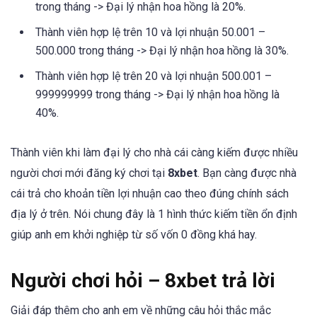
trong tháng -> Đại lý nhận hoa hồng là 20%.
Thành viên hợp lệ trên 10 và lợi nhuận 50.001 –
500.000 trong tháng -> Đại lý nhận hoa hồng là 30%.
Thành viên hợp lệ trên 20 và lợi nhuận 500.001 –
999999999 trong tháng -> Đại lý nhận hoa hồng là
40%.
Thành viên khi làm đại lý cho nhà cái càng kiếm được nhiều
người chơi mới đăng ký chơi tại
8xbet
. Bạn càng được nhà
cái trả cho khoản tiền lợi nhuận cao theo đúng chính sách
địa lý ở trên. Nói chung đây là 1 hình thức kiếm tiền ổn định
giúp anh em khởi nghiệp từ số vốn 0 đồng khá hay.
Người chơi hỏi – 8xbet trả lời
Giải đáp thêm cho anh em về những câu hỏi thắc mắc