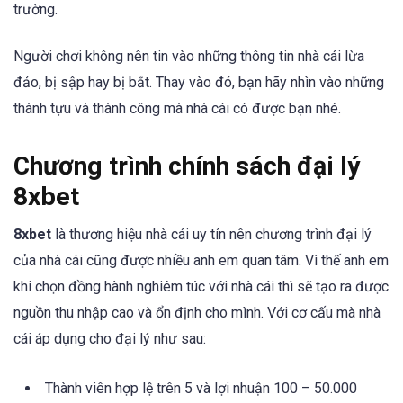
trường.
Người chơi không nên tin vào những thông tin nhà cái lừa
đảo, bị sập hay bị bắt. Thay vào đó, bạn hãy nhìn vào những
thành tựu và thành công mà nhà cái có được bạn nhé.
Chương trình chính sách đại lý
8xbet
8xbet
là thương hiệu nhà cái uy tín nên chương trình đại lý
của nhà cái cũng được nhiều anh em quan tâm. Vì thế anh em
khi chọn đồng hành nghiêm túc với nhà cái thì sẽ tạo ra được
nguồn thu nhập cao và ổn định cho mình. Với cơ cấu mà nhà
cái áp dụng cho đại lý như sau:
Thành viên hợp lệ trên 5 và lợi nhuận 100 – 50.000