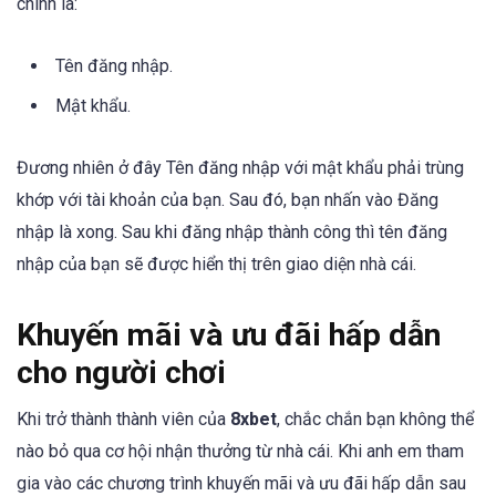
chính là:
Tên đăng nhập.
Mật khẩu.
Đương nhiên ở đây Tên đăng nhập với mật khẩu phải trùng
khớp với tài khoản của bạn. Sau đó, bạn nhấn vào Đăng
nhập là xong. Sau khi đăng nhập thành công thì tên đăng
nhập của bạn sẽ được hiển thị trên giao diện nhà cái.
Khuyến mãi và ưu đãi hấp dẫn
cho người chơi
Khi trở thành thành viên của
8xbet
, chắc chắn bạn không thể
nào bỏ qua cơ hội nhận thưởng từ nhà cái. Khi anh em tham
gia vào các chương trình khuyến mãi và ưu đãi hấp dẫn sau