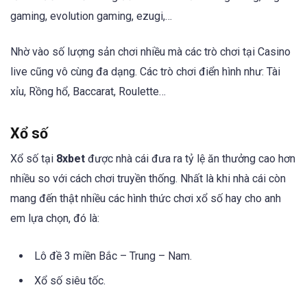
gaming, evolution gaming, ezugi,…
Nhờ vào số lượng sản chơi nhiều mà các trò chơi tại Casino
live cũng vô cùng đa dạng. Các trò chơi điển hình như: Tài
xỉu, Rồng hổ, Baccarat, Roulette…
Xổ số
Xổ số tại
8xbet
được nhà cái đưa ra tỷ lệ ăn thưởng cao hơn
nhiều so với cách chơi truyền thống. Nhất là khi nhà cái còn
mang đến thật nhiều các hình thức chơi xổ số hay cho anh
em lựa chọn, đó là:
Lô đề 3 miền Bắc – Trung – Nam.
Xổ số siêu tốc.