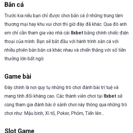
Bắn cá
Trước kia nếu bạn chỉ được chơi bắn cá ở những trung tâm
thương mại hay khu vui chơi thì giờ đây đã khác. Qua đó anh
em chỉ cần tham gia vào nhà cái
8xbet
bằng chính chiếc điện
thoại của mình. Bạn sẽ bắt đầu với hành trình săn cá với
nhiều phiên bản bắn cá khác nhau và chiến thắng với số tiền
thưởng lớn bất ngờ.
Game bài
Đây chính là nơi quy tụ những trò chơi đánh bài trí tuệ và
mang tính đối kháng cao. Các thành viên chơi tại
8xbet
sẽ
cùng tham gia đánh bài ở sảnh chơi này thông qua những trò
chơi như: Mậu binh, Xì tố, Poker, Phỏm, Tiến lên…
Slot Game