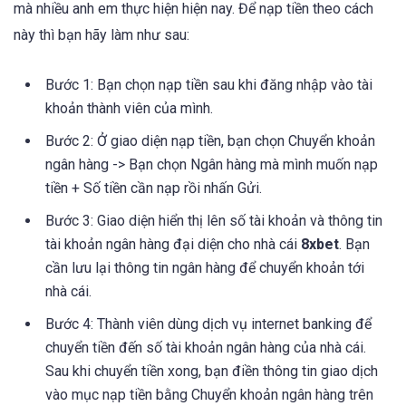
mà nhiều anh em thực hiện hiện nay. Để nạp tiền theo cách
này thì bạn hãy làm như sau:
Bước 1: Bạn chọn nạp tiền sau khi đăng nhập vào tài
khoản thành viên của mình.
Bước 2: Ở giao diện nạp tiền, bạn chọn Chuyển khoản
ngân hàng -> Bạn chọn Ngân hàng mà mình muốn nạp
tiền + Số tiền cần nạp rồi nhấn Gửi.
Bước 3: Giao diện hiển thị lên số tài khoản và thông tin
tài khoản ngân hàng đại diện cho nhà cái
8xbet
. Bạn
cần lưu lại thông tin ngân hàng để chuyển khoản tới
nhà cái.
Bước 4: Thành viên dùng dịch vụ internet banking để
chuyển tiền đến số tài khoản ngân hàng của nhà cái.
Sau khi chuyển tiền xong, bạn điền thông tin giao dịch
vào mục nạp tiền bằng Chuyển khoản ngân hàng trên