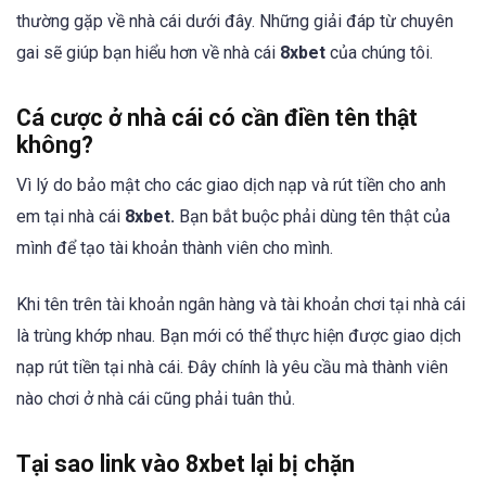
thường gặp về nhà cái dưới đây. Những giải đáp từ chuyên
gai sẽ giúp bạn hiểu hơn về nhà cái
8xbet
của chúng tôi.
Cá cược ở nhà cái có cần điền tên thật
không?
Vì lý do bảo mật cho các giao dịch nạp và rút tiền cho anh
em tại nhà cái
8xbet.
Bạn bắt buộc phải dùng tên thật của
mình để tạo tài khoản thành viên cho mình.
Khi tên trên tài khoản ngân hàng và tài khoản chơi tại nhà cái
là trùng khớp nhau. Bạn mới có thể thực hiện được giao dịch
nạp rút tiền tại nhà cái. Đây chính là yêu cầu mà thành viên
nào chơi ở nhà cái cũng phải tuân thủ.
Tại sao link vào 8xbet lại bị chặn