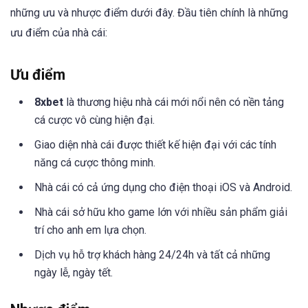
những ưu và nhược điểm dưới đây. Đầu tiên chính là những
ưu điểm của nhà cái:
Ưu điểm
8xbet
là thương hiệu nhà cái mới nổi nên có nền tảng
cá cược vô cùng hiện đại.
Giao diện nhà cái được thiết kế hiện đại với các tính
năng cá cược thông minh.
Nhà cái có cả ứng dụng cho điện thoại iOS và Android.
Nhà cái sở hữu kho game lớn với nhiều sản phẩm giải
trí cho anh em lựa chọn.
Dịch vụ hỗ trợ khách hàng 24/24h và tất cả những
ngày lễ, ngày tết.