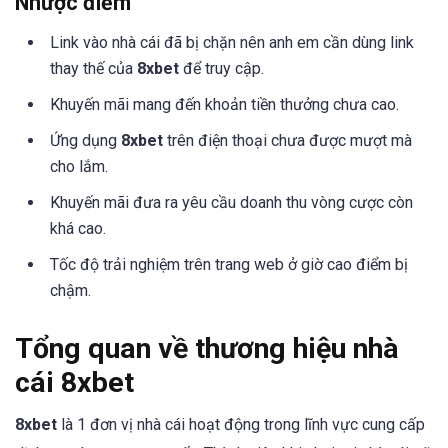
Nhược điểm
Link vào nhà cái đã bị chặn nên anh em cần dùng link
thay thế của
8xbet
để truy cập.
Khuyến mãi mang đến khoản tiền thưởng chưa cao.
Ứng dụng
8xbet
trên điện thoại chưa được mượt mà
cho lắm.
Khuyến mãi đưa ra yêu cầu doanh thu vòng cược còn
khá cao.
Tốc độ trải nghiệm trên trang web ở giờ cao điểm bị
chậm.
Tổng quan về thương hiệu nhà
cái 8xbet
8xbet
là 1 đơn vị nhà cái hoạt động trong lĩnh vực cung cấp