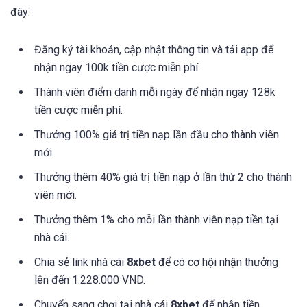
đây:
Đăng ký tài khoản, cập nhật thông tin và tải app để
nhận ngay 100k tiền cược miễn phí.
Thành viên điểm danh mỗi ngày để nhận ngay 128k
tiền cược miễn phí.
Thưởng 100% giá trị tiền nạp lần đầu cho thành viên
mới.
Thưởng thêm 40% giá trị tiền nạp ở lần thứ 2 cho thành
viên mới.
Thưởng thêm 1% cho mỗi lần thành viên nạp tiền tại
nhà cái.
Chia sẻ link nhà cái
8xbet
để có cơ hội nhận thưởng
lên đến 1.228.000 VND.
Chuyển sang chơi tại nhà cái
8xbet
để nhận tiền