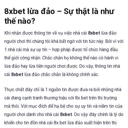
8xbet lừa đảo – Sự thật là như
thế nào?
Khi nhận được thông tin về vụ việc nhà cái
8xbet
lừa đảo
người chơi thì chúng tôi khá bất ngờ với tin tức này. Bởi vì với
1 nhà cái mà sự uy tín – hợp pháp được tổ chức hàng đầu
thế giới công nhận. Chắc chắn họ không thể nào có hành vi
lừa đảo hay lừa tiền người chơi được. Do vậy, thông tin nhà
cái
8xbet
lừa đảo chắc chắn là không chính xác.
Thực chất đây chỉ là 1 nguồn tin được đưa ra bởi những nhà
cái đang cạnh tranh thương hiệu với 8x bet trên thị trường
mà thôi. Với mục đích để hạ bệ cho sự uy tín và niềm tin của
người chơi dành cho nhà cái
8xbet
. Do vậy đây chính là lý do
khiến cho tin đồn nhà cái 8x bet lừa đảo xuất hiện trên thị