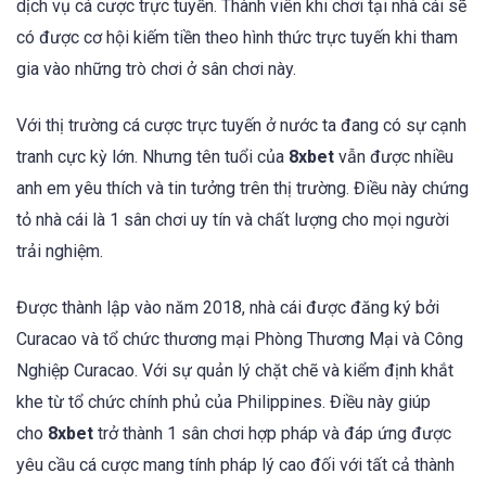
dịch vụ cá cược trực tuyến. Thành viên khi chơi tại nhà cái sẽ
có được cơ hội kiếm tiền theo hình thức trực tuyến khi tham
gia vào những trò chơi ở sân chơi này.
Với thị trường cá cược trực tuyến ở nước ta đang có sự cạnh
tranh cực kỳ lớn. Nhưng tên tuổi của
8xbet
vẫn được nhiều
anh em yêu thích và tin tưởng trên thị trường. Điều này chứng
tỏ nhà cái là 1 sân chơi uy tín và chất lượng cho mọi người
trải nghiệm.
Được thành lập vào năm 2018, nhà cái được đăng ký bởi
Curacao và tổ chức thương mại Phòng Thương Mại và Công
Nghiệp Curacao. Với sự quản lý chặt chẽ và kiểm định khắt
khe từ tổ chức chính phủ của Philippines. Điều này giúp
cho
8xbet
trở thành 1 sân chơi hợp pháp và đáp ứng được
yêu cầu cá cược mang tính pháp lý cao đối với tất cả thành