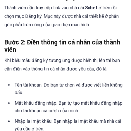
Thành viên cần truy cập link vào nhà cái
8xbet
ở trên rồi
chọn mục Đăng ký. Mục này được nhà cái thiết kế ở phần
góc phải trên cùng của giao diện màn hình.
Bước 2: Điền thông tin cá nhân của thành
viên
Khi biểu mẫu đăng ký tương ứng được hiển thị lên thì bạn
cần điền vào thông tin cá nhân được yêu cầu, đó là:
Tên tài khoản: Do bạn tự chọn và được viết liền không
dấu.
Mật khẩu đăng nhập: Bạn tự tạo mật khẩu đăng nhập
cho tài khoản cá cược của mình.
Nhập lại mật khẩu: Bạn nhập lại mật khẩu mà nhà cái
yêu cầu ở trên.