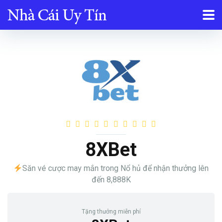
8XBet
Săn vé cược may mắn trong Nổ hủ để nhận thưởng lên
đến 8,888K
Tặng thưởng miễn phí