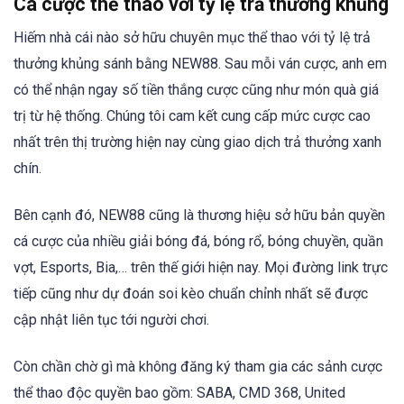
Cá cược thể thao với tỷ lệ trả thưởng khủng
Hiếm nhà cái nào sở hữu chuyên mục thể thao với tỷ lệ trả
thưởng khủng sánh bằng NEW88. Sau mỗi ván cược, anh em
có thể nhận ngay số tiền thắng cược cũng như món quà giá
trị từ hệ thống. Chúng tôi cam kết cung cấp mức cược cao
nhất trên thị trường hiện nay cùng giao dịch trả thưởng xanh
chín.
Bên cạnh đó, NEW88 cũng là thương hiệu sở hữu bản quyền
cá cược của nhiều giải bóng đá, bóng rổ, bóng chuyền, quần
vợt, Esports, Bia,… trên thế giới hiện nay. Mọi đường link trực
tiếp cũng như dự đoán soi kèo chuẩn chỉnh nhất sẽ được
cập nhật liên tục tới người chơi.
Còn chần chờ gì mà không đăng ký tham gia các sảnh cược
thể thao độc quyền bao gồm: SABA, CMD 368, United