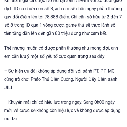
Khi tham gia cá cược Nổ Hũ tại sàn NEW88 với số đuôi giao
dịch ID có chứa con số 8, anh em sẽ nhận ngay phần thưởng
quy đổi điểm lên tới 78,888 điểm. Chỉ cần sở hữu từ 2 đến 7
số 8 trong ID qua 1 vòng cược, game thủ sẽ thực lãnh số
tiền tăng dần lên đến gần 80 triệu đồng như cam kết.
Thế nhưng, muốn có được phần thưởng như mong đợi, anh
em cần lưu ý một số yếu tố cực quan trọng sau đây:
– Sự kiện ưu đãi không áp dụng đối với sảnh PT, PP, MG
cùng trò chơi Pháo Thủ Điên Cuồng, Người Đẩy Điên sảnh
JILI
– Khuyến mãi chỉ có hiệu lực trong ngày. Sang 0h00 ngày
mới, vé cược sẽ không còn hiệu lực và không được áp dụng
ưu đãi.