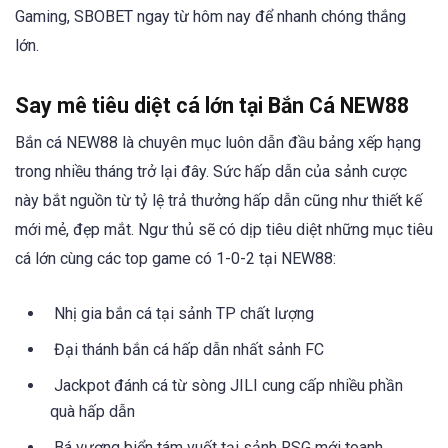
Gaming, SBOBET ngay từ hôm nay để nhanh chóng thắng
lớn.
Say mê tiêu diệt cá lớn tại Bắn Cá NEW88
Bắn cá NEW88 là chuyên mục luôn dẫn đầu bảng xếp hạng
trong nhiều tháng trở lại đây. Sức hấp dẫn của sảnh cược
này bắt nguồn từ tỷ lệ trả thưởng hấp dẫn cũng như thiết kế
mới mẻ, đẹp mắt. Ngư thủ sẽ có dịp tiêu diệt những mục tiêu
cá lớn cùng các top game có 1-0-2 tại NEW88:
Nhị gia bắn cá tại sảnh TP chất lượng
Đại thánh bắn cá hấp dẫn nhất sảnh FC
Jackpot đánh cá từ sòng JILI cung cấp nhiều phần
quà hấp dẫn
Bá vương biển tám vuốt tại sảnh RSG mới toanh