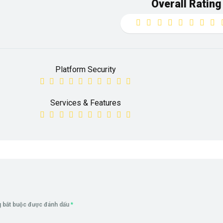
Overall Rating
Platform Security
Services & Features
g bắt buộc được đánh dấu
*