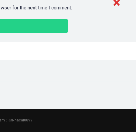
owser for the next time I comment.
egram：
@Nhacai8899