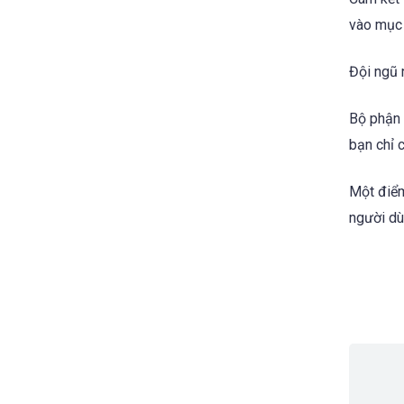
vào mục 
Đội ngũ 
Bộ phận 
bạn chỉ 
Một điểm
người dù