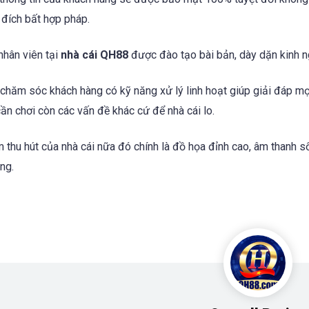
đích bất hợp pháp.
nhân viên tại
nhà cái QH88
được đào tạo bài bản, dày dặn kinh ng
chăm sóc khách hàng có kỹ năng xử lý linh hoạt giúp giải đáp mọi
cần chơi còn các vấn đề khác cứ để nhà cái lo.
 thu hút của nhà cái nữa đó chính là đồ họa đỉnh cao, âm thanh 
ng.