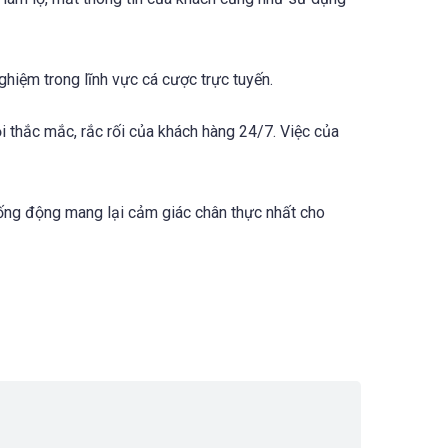
hiệm trong lĩnh vực cá cược trực tuyến.
 thắc mắc, rắc rối của khách hàng 24/7. Việc của
sống động mang lại cảm giác chân thực nhất cho