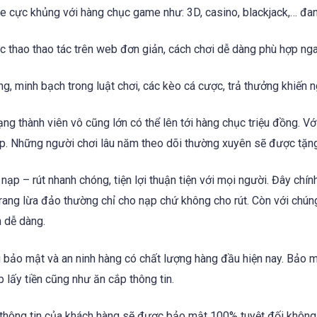
 cực khủng với hàng chục game như: 3D, casino, blackjack,… đan
c thao thao tác trên web đơn giản, cách chơi dễ dàng phù hợp nga
g, minh bạch trong luật chơi, các kèo cá cược, trả thưởng khiến n
ạng thành viên vô cũng lớn có thể lên tới hàng chục triệu đồng. 
nạp. Những người chơi lâu năm theo dõi thường xuyên sẽ được tặn
nạp – rút nhanh chóng, tiện lợi thuận tiện với mọi người. Đây chín
trang lừa đảo thường chỉ cho nạp chứ không cho rút. Còn với chúng 
 dễ dàng.
 bảo mật và an ninh hàng có chất lượng hàng đầu hiện nay. Bảo mậ
 lấy tiền cũng như ăn cắp thông tin.
thông tin của khách hàng sẽ được bảo mật 100% tuyệt đối không 