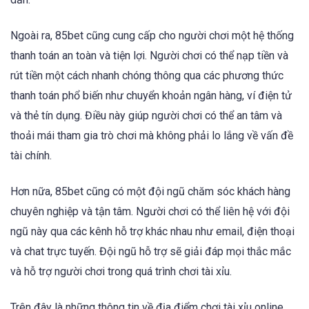
Ngoài ra, 85bet cũng cung cấp cho người chơi một hệ thống
thanh toán an toàn và tiện lợi. Người chơi có thể nạp tiền và
rút tiền một cách nhanh chóng thông qua các phương thức
thanh toán phổ biến như chuyển khoản ngân hàng, ví điện tử
và thẻ tín dụng. Điều này giúp người chơi có thể an tâm và
thoải mái tham gia trò chơi mà không phải lo lắng về vấn đề
tài chính.
Hơn nữa, 85bet cũng có một đội ngũ chăm sóc khách hàng
chuyên nghiệp và tận tâm. Người chơi có thể liên hệ với đội
ngũ này qua các kênh hỗ trợ khác nhau như email, điện thoại
và chat trực tuyến. Đội ngũ hỗ trợ sẽ giải đáp mọi thắc mắc
và hỗ trợ người chơi trong quá trình chơi tài xỉu.
Trên đây là những thông tin về địa điểm chơi tài xỉu online