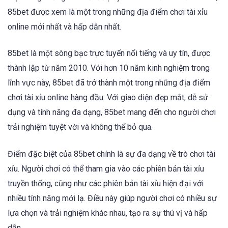
85bet được xem là một trong những địa điểm chơi tài xỉu
online mới nhất và hấp dẫn nhất.
85bet là một sòng bạc trực tuyến nổi tiếng và uy tín, được
thành lập từ năm 2010. Với hơn 10 năm kinh nghiệm trong
lĩnh vực này, 85bet đã trở thành một trong những địa điểm
chơi tài xỉu online hàng đầu. Với giao diện đẹp mắt, dễ sử
dụng và tính năng đa dạng, 85bet mang đến cho người chơi
trải nghiệm tuyệt vời và không thể bỏ qua.
Điểm đặc biệt của 85bet chính là sự đa dạng về trò chơi tài
xỉu. Người chơi có thể tham gia vào các phiên bản tài xỉu
truyền thống, cũng như các phiên bản tài xỉu hiện đại với
nhiều tính năng mới lạ. Điều này giúp người chơi có nhiều sự
lựa chọn và trải nghiệm khác nhau, tạo ra sự thú vị và hấp
dẫn.