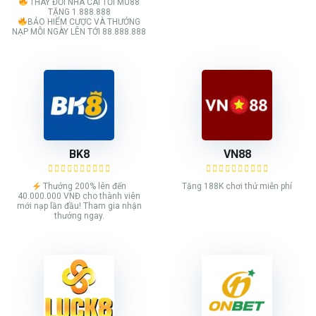
THAY ĐỔI NHÀ CÁI TỚI MU88
TẶNG 1.888.888
BẢO HIỂM CƯỢC VÀ THƯỞNG
NẠP MỖI NGÀY LÊN TỚI 88.888.888
BK8
VN88
Thưởng 200% lên đến
Tặng 188K chơi thử miễn phí
40.000.000 VNĐ cho thành viên
mới nạp lần đầu! Tham gia nhận
thưởng ngay.