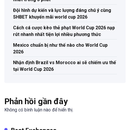
Đội hình dự kiến và lực lượng đáng chú ý cùng
SHBET khuyến mãi world cup 2026
Cách cá cược kèo thẻ phạt World Cup 2026 nạp
rút nhanh nhất tiện lợi nhiều phương thức
Mexico chuẩn bị như thế nào cho World Cup
2026
Nhận định Brazil vs Morocco ai sẽ chiếm ưu thế
tại World Cup 2026
Phản hồi gần đây
Không có bình luận nào để hiển thị.