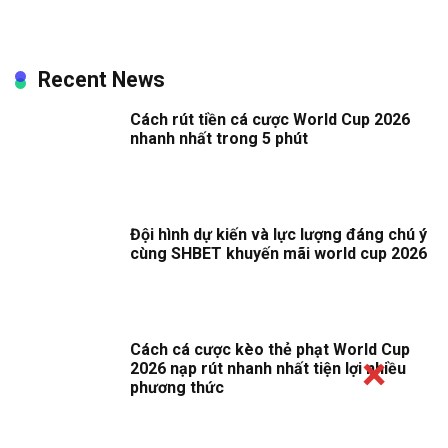
Recent News
Cách rút tiền cá cược World Cup 2026
nhanh nhất trong 5 phút
Đội hình dự kiến và lực lượng đáng chú ý
cùng SHBET khuyến mãi world cup 2026
Cách cá cược kèo thẻ phạt World Cup
2026 nạp rút nhanh nhất tiện lợi nhiều
phương thức