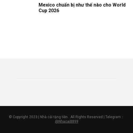
Mexico chuẩn bị như thế nào cho World
Cup 2026
© Copyright 2023 | Nhà cái tặng tiền . All Rights Reserved | Telegram：
@Nhacai8899