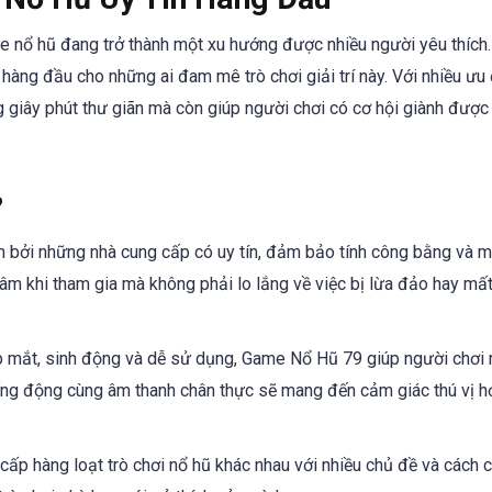
me nổ hũ đang trở thành một xu hướng được nhiều người yêu thích.
àng đầu cho những ai đam mê trò chơi giải trí này. Với nhiều ưu
 giây phút thư giãn mà còn giúp người chơi có cơ hội giành đượ
?
n bởi những nhà cung cấp có uy tín, đảm bảo tính công bằng và m
tâm khi tham gia mà không phải lo lắng về việc bị lừa đảo hay mất
đẹp mắt, sinh động và dễ sử dụng, Game Nổ Hũ 79 giúp người chơi
ống động cùng âm thanh chân thực sẽ mang đến cảm giác thú vị h
ấp hàng loạt trò chơi nổ hũ khác nhau với nhiều chủ đề và cách c