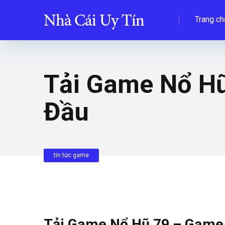
Trang ch
Tải Game Nổ Hũ
Đầu
tin tức game
Tải Game Nổ Hũ 79 – Game 