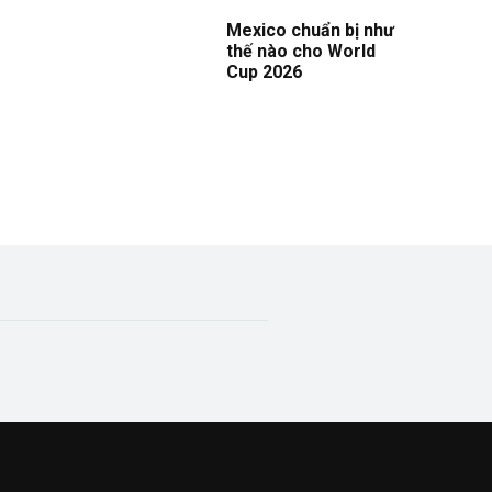
Mexico chuẩn bị như
thế nào cho World
Cup 2026