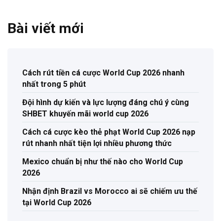
Bài viết mới
Cách rút tiền cá cược World Cup 2026 nhanh
nhất trong 5 phút
Đội hình dự kiến và lực lượng đáng chú ý cùng
SHBET khuyến mãi world cup 2026
Cách cá cược kèo thẻ phạt World Cup 2026 nạp
rút nhanh nhất tiện lợi nhiều phương thức
Mexico chuẩn bị như thế nào cho World Cup
2026
Nhận định Brazil vs Morocco ai sẽ chiếm ưu thế
tại World Cup 2026