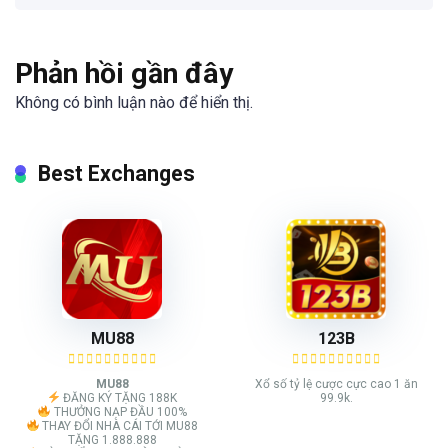
Phản hồi gần đây
Không có bình luận nào để hiển thị.
Best Exchanges
MU88
123B
MU88
Xổ số tỷ lệ cược cực cao 1 ăn
ĐĂNG KÝ TẶNG 188K
99.9k.
THƯỞNG NẠP ĐẦU 100%
THAY ĐỔI NHÀ CÁI TỚI MU88
TẶNG 1.888.888