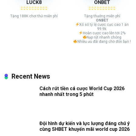
LUCK8
ONBET
Tặng 188K chơi thử miễn phí
Tặng thưởng miễn phí
ONBET
Xổ số tỷ lệ cược cực cao 1 ăn
99.9k.
Hoàn cược cao lên tới 2%
Nạp rút nhanh chóng
Nhiều ưu đãi đang chờ đón bạn !
Recent News
Cách rút tiền cá cược World Cup 2026
nhanh nhất trong 5 phút
Đội hình dự kiến và lực lượng đáng chú ý
cùng SHBET khuyến mãi world cup 2026