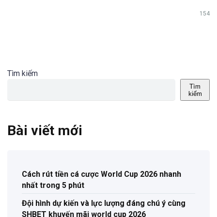
154
Tìm kiếm
Tìm
kiếm
Bài viết mới
Cách rút tiền cá cược World Cup 2026 nhanh
nhất trong 5 phút
Đội hình dự kiến và lực lượng đáng chú ý cùng
SHBET khuyến mãi world cup 2026