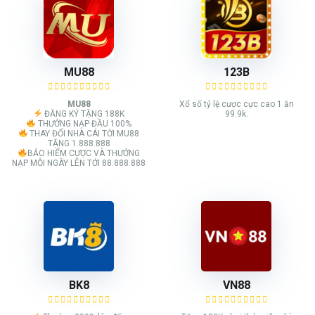
MU88
123B
MU88
Xổ số tỷ lệ cược cực cao 1 ăn
ĐĂNG KÝ TẶNG 188K
99.9k.
THƯỞNG NẠP ĐẦU 100%
THAY ĐỔI NHÀ CÁI TỚI MU88
TẶNG 1.888.888
BẢO HIỂM CƯỢC VÀ THƯỞNG
NẠP MỖI NGÀY LÊN TỚI 88.888.888
BK8
VN88