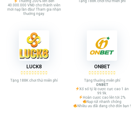
Thưởng 200% lên đến
Tặng 188K chơi thử miễn phí
40.000.000 VNĐ cho thành viên
mới nạp lần đầu! Tham gia nhận
thưởng ngay.
LUCK8
ONBET
Tặng 188K chơi thử miễn phí
Tặng thưởng miễn phí
ONBET
Xổ số tỷ lệ cược cực cao 1 ăn
99.9k.
Hoàn cược cao lên tới 2%
Nạp rút nhanh chóng
Nhiều ưu đãi đang chờ đón bạn !