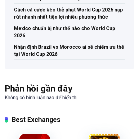
Cách cá cược kèo thẻ phạt World Cup 2026 nạp
rút nhanh nhất tiện lợi nhiều phương thức
Mexico chuẩn bị như thế nào cho World Cup
2026
Nhận định Brazil vs Morocco ai sẽ chiếm ưu thế
tại World Cup 2026
Phản hồi gần đây
Không có bình luận nào để hiển thị.
Best Exchanges