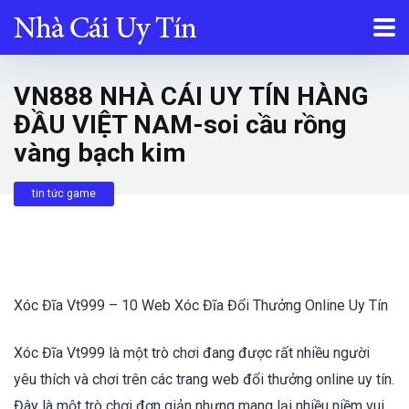
VN888 NHÀ CÁI UY TÍN HÀNG
ĐẦU VIỆT NAM-soi cầu rồng
vàng bạch kim
tin tức game
Xóc Đĩa Vt999 – 10 Web Xóc Đĩa Đổi Thưởng Online Uy Tín
Xóc Đĩa Vt999 là một trò chơi đang được rất nhiều người
yêu thích và chơi trên các trang web đổi thưởng online uy tín.
Đây là một trò chơi đơn giản nhưng mang lại nhiều niềm vui