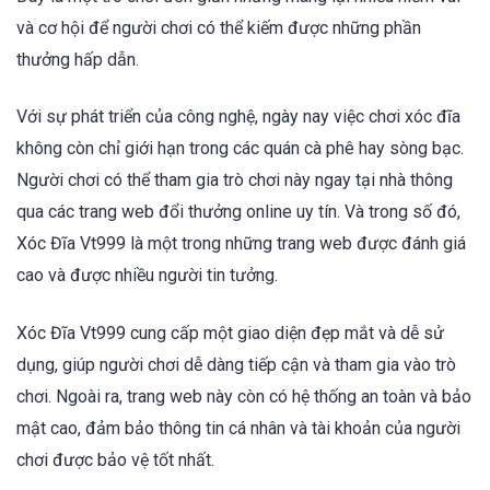
và cơ hội để người chơi có thể kiếm được những phần
thưởng hấp dẫn.
Với sự phát triển của công nghệ, ngày nay việc chơi xóc đĩa
không còn chỉ giới hạn trong các quán cà phê hay sòng bạc.
Người chơi có thể tham gia trò chơi này ngay tại nhà thông
qua các trang web đổi thưởng online uy tín. Và trong số đó,
Xóc Đĩa Vt999 là một trong những trang web được đánh giá
cao và được nhiều người tin tưởng.
Xóc Đĩa Vt999 cung cấp một giao diện đẹp mắt và dễ sử
dụng, giúp người chơi dễ dàng tiếp cận và tham gia vào trò
chơi. Ngoài ra, trang web này còn có hệ thống an toàn và bảo
mật cao, đảm bảo thông tin cá nhân và tài khoản của người
chơi được bảo vệ tốt nhất.