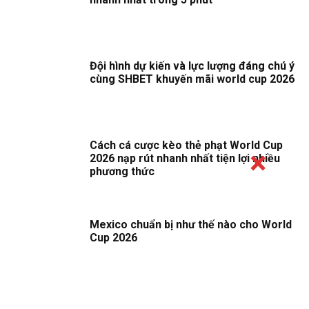
Đội hình dự kiến và lực lượng đáng chú ý
cùng SHBET khuyến mãi world cup 2026
Cách cá cược kèo thẻ phạt World Cup
2026 nạp rút nhanh nhất tiện lợi nhiều
phương thức
Mexico chuẩn bị như thế nào cho World
Cup 2026