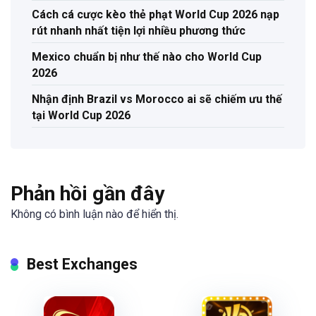
Cách cá cược kèo thẻ phạt World Cup 2026 nạp
rút nhanh nhất tiện lợi nhiều phương thức
Mexico chuẩn bị như thế nào cho World Cup
2026
Nhận định Brazil vs Morocco ai sẽ chiếm ưu thế
tại World Cup 2026
Phản hồi gần đây
Không có bình luận nào để hiển thị.
Best Exchanges