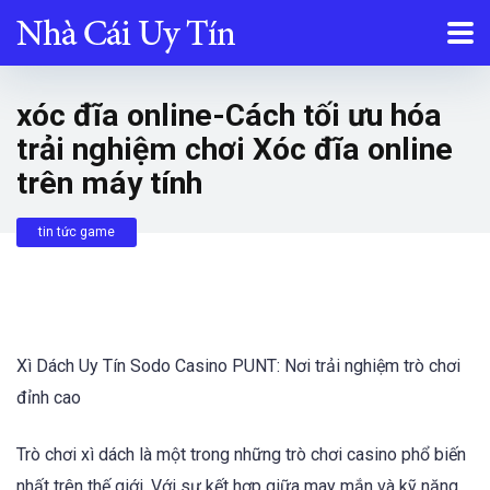
xóc đĩa online-Cách tối ưu hóa
trải nghiệm chơi Xóc đĩa online
trên máy tính
tin tức game
Xì Dách Uy Tín Sodo Casino PUNT: Nơi trải nghiệm trò chơi
đỉnh cao
Trò chơi xì dách là một trong những trò chơi casino phổ biến
nhất trên thế giới. Với sự kết hợp giữa may mắn và kỹ năng,