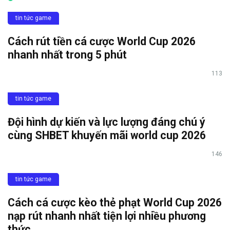
tin tức game
Cách rút tiền cá cược World Cup 2026
nhanh nhất trong 5 phút
113
tin tức game
Đội hình dự kiến và lực lượng đáng chú ý
cùng SHBET khuyến mãi world cup 2026
146
tin tức game
Cách cá cược kèo thẻ phạt World Cup 2026
nạp rút nhanh nhất tiện lợi nhiều phương
thức