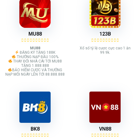
MU88
123B
MU88
Xổ số tỷ lệ cược cực cao 1 ăn
ĐĂNG KÝ TẶNG 188K
99.9k.
THƯỞNG NẠP ĐẦU 100%
THAY ĐỔI NHÀ CÁI TỚI MU88
TẶNG 1.888.888
BẢO HIỂM CƯỢC VÀ THƯỞNG
NẠP MỖI NGÀY LÊN TỚI 88.888.888
BK8
VN88