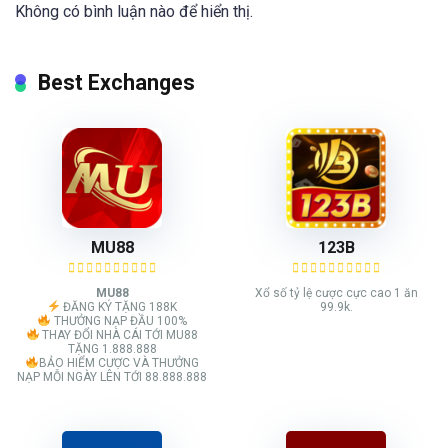
Không có bình luận nào để hiển thị.
Best Exchanges
MU88
123B
MU88
Xổ số tỷ lệ cược cực cao 1 ăn
ĐĂNG KÝ TẶNG 188K
99.9k.
THƯỞNG NẠP ĐẦU 100%
THAY ĐỔI NHÀ CÁI TỚI MU88
TẶNG 1.888.888
BẢO HIỂM CƯỢC VÀ THƯỞNG
NẠP MỖI NGÀY LÊN TỚI 88.888.888