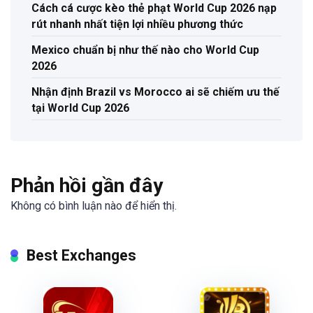
Cách cá cược kèo thẻ phạt World Cup 2026 nạp
rút nhanh nhất tiện lợi nhiều phương thức
Mexico chuẩn bị như thế nào cho World Cup
2026
Nhận định Brazil vs Morocco ai sẽ chiếm ưu thế
tại World Cup 2026
Phản hồi gần đây
Không có bình luận nào để hiển thị.
Best Exchanges