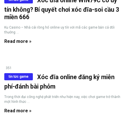
Xóc đĩa online WIN79C có uy
tín không? Bí quyết chơi xóc đĩa-soi cầu 3
miền 666
Ku Casino – Nhà cái rồng hổ online uy tín với mã các game bắn cá đổi
thưởng ...
Read more »
351
Xóc đĩa online đăng ký miễn
tin tức game
phí-đánh bài phỏm
Trong thời đại công nghệ phát triển như hiện nay, việc chơi game trở thành
một hình thức ...
Read more »