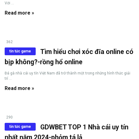
Với ...
Read more »
362
Tìm hiểu chơi xóc đĩa online có
tin tức game
bịp không?-rồng hổ online
Đá gà nhà cái uy tín Việt Nam đã trở thành một trong những hình thức giải
trí ...
Read more »
290
GDWBET TOP 1 Nhà cái uy tín
tin tức game
nhất năm 2024-phỏm tá lả