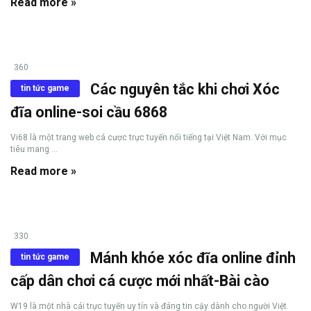
Read more »
360
Các nguyên tắc khi chơi Xóc
tin tức game
đĩa online-soi cầu 6868
Vi68 là một trang web cá cược trực tuyến nổi tiếng tại Việt Nam. Với mục
tiêu mang ...
Read more »
330
Mánh khóe xóc đĩa online đỉnh
tin tức game
cấp dân chơi cá cược mới nhất-Bài cào
W19 là một nhà cái trực tuyến uy tín và đáng tin cậy dành cho người Việt.