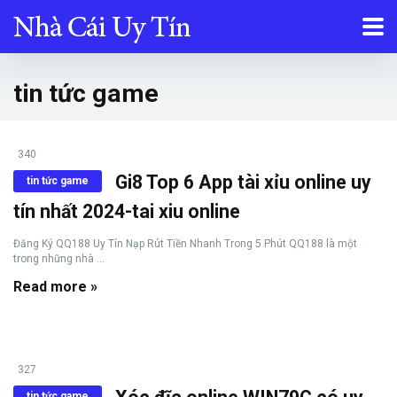
tin tức game
340
Gi8 Top 6 App tài xỉu online uy
tin tức game
tín nhất 2024-tai xiu online
Đăng Ký QQ188 Uy Tín Nạp Rút Tiền Nhanh Trong 5 Phút QQ188 là một
trong những nhà ...
Read more »
327
tin tức game